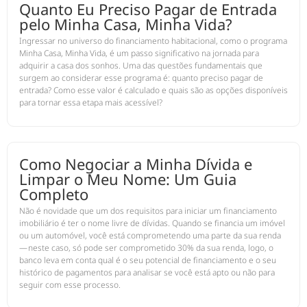
Quanto Eu Preciso Pagar de Entrada
pelo Minha Casa, Minha Vida?
Ingressar no universo do financiamento habitacional, como o programa
Minha Casa, Minha Vida, é um passo significativo na jornada para
adquirir a casa dos sonhos. Uma das questões fundamentais que
surgem ao considerar esse programa é: quanto preciso pagar de
entrada? Como esse valor é calculado e quais são as opções disponíveis
para tornar essa etapa mais acessível?
Como Negociar a Minha Dívida e
Limpar o Meu Nome: Um Guia
Completo
Não é novidade que um dos requisitos para iniciar um financiamento
imobiliário é ter o nome livre de dívidas. Quando se financia um imóvel
ou um automóvel, você está comprometendo uma parte da sua renda
— neste caso, só pode ser comprometido 30% da sua renda, logo, o
banco leva em conta qual é o seu potencial de financiamento e o seu
histórico de pagamentos para analisar se você está apto ou não para
seguir com esse processo.