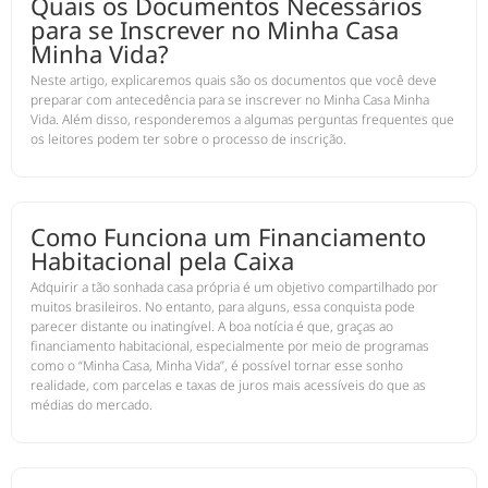
Quais os Documentos Necessários
para se Inscrever no Minha Casa
Minha Vida?
Neste artigo, explicaremos quais são os documentos que você deve
preparar com antecedência para se inscrever no Minha Casa Minha
Vida. Além disso, responderemos a algumas perguntas frequentes que
os leitores podem ter sobre o processo de inscrição.
Como Funciona um Financiamento
Habitacional pela Caixa
Adquirir a tão sonhada casa própria é um objetivo compartilhado por
muitos brasileiros. No entanto, para alguns, essa conquista pode
parecer distante ou inatingível. A boa notícia é que, graças ao
financiamento habitacional, especialmente por meio de programas
como o “Minha Casa, Minha Vida”, é possível tornar esse sonho
realidade, com parcelas e taxas de juros mais acessíveis do que as
médias do mercado.