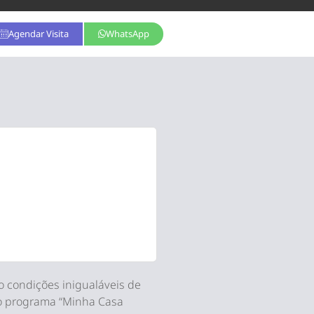
Agendar Visita
WhatsApp
al
Hospedagem
técnico
o condições inigualáveis de
o programa “Minha Casa