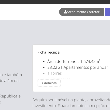
Atendimento Corretor
Ficha Técnica
Área do Terreno: : 1.673,42m²
23,22 21 Apartamentos por andar
1 Torres
rio e também
5 Elevadores
vão além das
+ detalhes
434 Apartamentos – Uso residenci
42 Apartamentos – Serviços de 
República e
24 Pavimentos + térreo + Subsolo 
Adquira seu imóvel na planta, aproveitand
e.
investimento. Financiamento com opção d