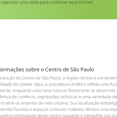
 agendar uma visita para conhecer esse incrível
formações sobre o Centro de São Paulo
coração do Centro de São Paulo, a região central é um teste
alidade da cidade. Aqui, a arquitetura eclética reflete uma fu
sente, enquanto uma cena cultural florescente se desenrola
âmica de comércio, expressões artísticas e uma variedade d
rro atrai os amantes da vida urbana. Sua localização estraté
venida Paulista e espaços culturais notáveis oferece uma exp
osfera estimulante deste centro pulsante e mergulhe nas ma