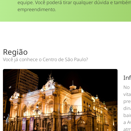
equipe. Você poderá tirar qualquer dúvida e também
empreendimento.
Região
Você já conhece o Centro de São Paulo?
In
No 
vit
pre
din
bai
a A
atm